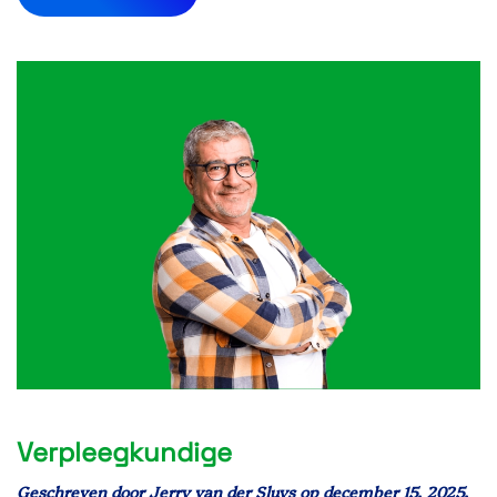
Verpleegkundige
Geschreven door
Jerry van der Sluys
op
december 15, 2025
.