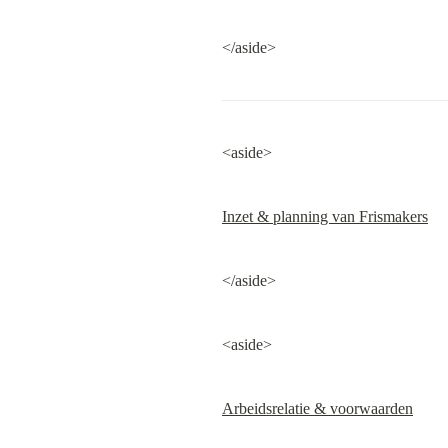
</aside>
<aside>
Inzet & planning van Frismakers
</aside>
<aside>
Arbeidsrelatie & voorwaarden