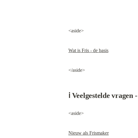
<aside>
Wat is Fris - de basis
</aside>
ℹ️ Veelgestelde vragen 
<aside>
Nieuw als Frismaker