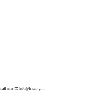
mail naar 📧 
i
nfo@friszorg.nl