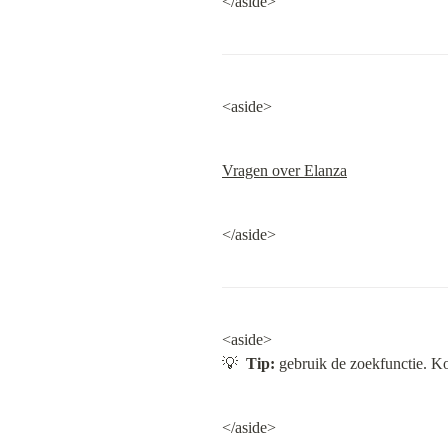
</aside>
<aside>
Vragen over Elanza
</aside>
<aside>

💡  
Tip:
 gebruik de zoekfunctie. K
</aside>